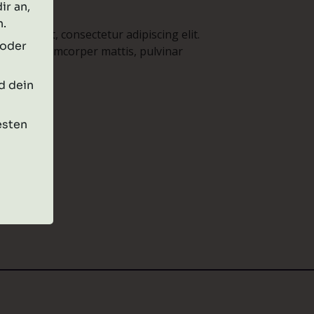
ir an,
n.
 oder
d dein
esten