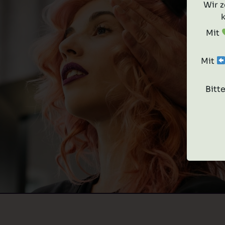
Wir z
k
Mit
Mit
Bitt